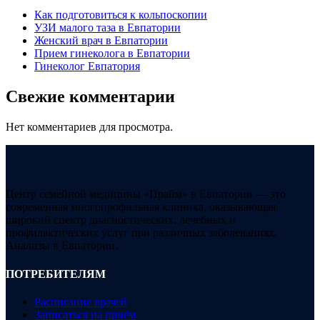
Как подготовиться к кольпоскопии
УЗИ малого таза в Евпатории
Женский врач в Евпатории
Прием гинеколога в Евпатории
Гинеколог Евпатория
Свежие комментарии
Нет комментариев для просмотра.
Центр семейной медицины «Прайм» в Евпатории — это
современная многопрофильная клиника, оказывающая
широкий спектр диагностических, лечебных и
профилактических услуг при различных заболеваниях.
Анализы в Евпатории.
ПОТРЕБИТЕЛЯМ
Расписание врачей
Записаться на приём