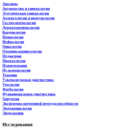
Анализы
Акушерство и гинекология
Эстетическая гинекология
Аллергология и иммунология
Гастроэнтерология
Дерматовенерология
Кардиология
Неврология
Нефрология
Онкология
Оториноларингология
Педиатрия
Проктология
Психотерапия
Пульмонология
Терапия
Ультразвуковая диагностика
Урологии
Флебология
Функциональная диагностика
Хирургия
Экспертиза временной нетрудоспособности
Эндокринология
Эндоскопия
Исследования