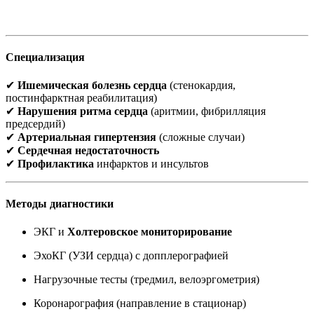
Специализация
✔
Ишемическая болезнь сердца
(стенокардия,
постинфарктная реабилитация)
✔
Нарушения ритма сердца
(аритмии, фибрилляция
предсердий)
✔
Артериальная гипертензия
(сложные случаи)
✔
Сердечная недостаточность
✔
Профилактика
инфарктов и инсультов
Методы диагностики
ЭКГ и
Холтеровское мониторирование
ЭхоКГ (УЗИ сердца) с допплерографией
Нагрузочные тесты (тредмил, велоэргометрия)
Коронарография (направление в стационар)