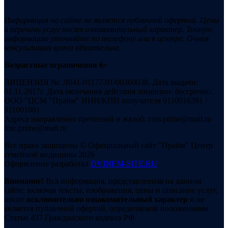
Информация на сайте не является публичной офертой. Цены
и перечень услуг носят ознакомительный характер. Точную
информацию уточняйте по телефону или в центре. Очная
консультация врача обязательна.
Возрастные ограничения 6+
ЛИЦЕНЗИЯ №: Л041-01177-91/00360038, Дата выдачи:
01.11.2017г. Дата окончания действия лицензии: бессрочно.
ООО "ЦСМ "Прайм" ИНН/КПП получателя 9110016391 /
911001001
Адреса направления претензий и жалоб: csm.prime@mail.ru
fmc.prime@mail.ru
Все права защищены © Официальный сайт "Прайм" Центр
семейной медицины 2026
Оформление разработал
DVINEM-SITE.RU
Внимание!
Вся информация, представленная на данном
сайте, включая тексты, изображения, цены и описание услуг,
носит
исключительно ознакомительный характер
и не
является публичной офертой, определяемой положениями
Статьи 437 Гражданского кодекса РФ.