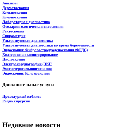
Анализы
Дерматоскопия
Кольпоскопия
Колоноскопия
Лабораторная диагностика
Отоларингологическая эндоскопия
Ректоскопия
Спирометрия
Ультразвуковая диагностика
Ультразвуковая диагностика во время беременности
Эндоскопия: Фиброгастродуоденоскопия (ФГДС)
Холтеровское мониторирование
Цистоскопия
Электрокардиография (ЭКГ)
Эхогистеросальпингоскопия
Эндоскопия: Колоноскопия
Дополнительные услуги
Процедурный кабинет
Радио хирургия
Недавние новости