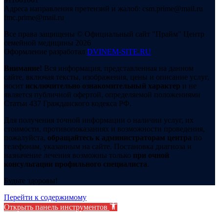
Адреса направления претензий и жалоб: csm.prime@mail.ru
fmc.prime@mail.ru
Все права защищены © Официальный сайт "Прайм" Центр
семейной медицины 2026
Оформление разработал
DVINEM-SITE.RU
Внимание!
Вся информация, представленная на данном
сайте, включая тексты, изображения, цены и описание услуг,
носит
исключительно ознакомительный характер
и не
является публичной офертой, определяемой положениями
Статьи 437 Гражданского кодекса РФ.
Для получения точной информации о наличии услуг, их
стоимости, противопоказаниях и возможности проведения,
пожалуйста,
обращайтесь к администраторам центра
по
телефонам, указанным на сайте. Постановка диагноза и
назначение лечения возможны только
при очной
консультации профильного специалиста
.
Будьте здоровы!
Перейти к содержимому
Открыть панель инструментов