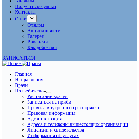
Анализы
Получить результат
Контакты
О нас
Отзывы
Акции/новости
Галерея
Вакансии
Как добраться
ЗАПИСАТЬСЯ
Главная
Направления
Врачи
Потребителю
Расписание врачей
Записаться на приём
Правила внутреннего распорядка
Правовая информация
Администрация
Адреса и телефоны вышестоящих организаций
Лицензии и свидетельства
Информация об услугах