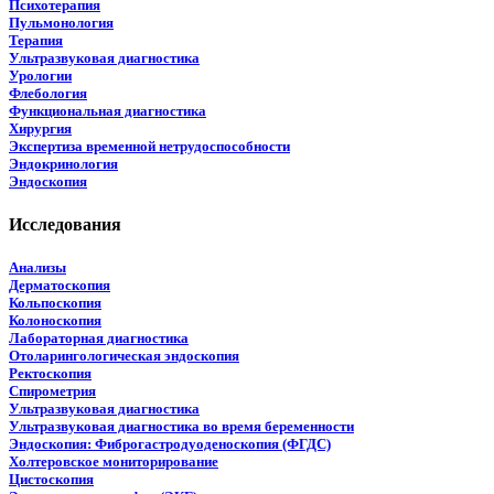
Психотерапия
Пульмонология
Терапия
Ультразвуковая диагностика
Урологии
Флебология
Функциональная диагностика
Хирургия
Экспертиза временной нетрудоспособности
Эндокринология
Эндоскопия
Исследования
Анализы
Дерматоскопия
Кольпоскопия
Колоноскопия
Лабораторная диагностика
Отоларингологическая эндоскопия
Ректоскопия
Спирометрия
Ультразвуковая диагностика
Ультразвуковая диагностика во время беременности
Эндоскопия: Фиброгастродуоденоскопия (ФГДС)
Холтеровское мониторирование
Цистоскопия