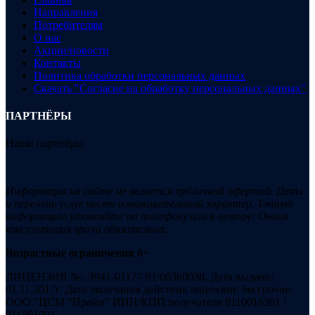
Направления
Потребителям
О нас
Акции/новости
Контакты
Политика обработки персональных данных
Скачать "Согласие на обработку персональных данных"
ПАРТНЁРЫ
Наши партнёры
Информация на сайте не является публичной офертой. Цены
и перечень услуг носят ознакомительный характер. Точную
информацию уточняйте по телефону или в центре. Очная
консультация врача обязательна.
Возрастные ограничения 6+
ЛИЦЕНЗИЯ №: Л041-01177-91/00360038, Дата выдачи:
01.11.2017г. Дата окончания действия лицензии: бессрочно.
ООО "ЦСМ "Прайм" ИНН/КПП получателя 9110016391 /
911001001