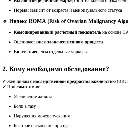
Высокоспецифичный маркер
эпителиального рака яичн
Норма:
зависит от возраста и менопаузального статуса
🔹 Индекс ROMA
(Risk of Ovarian Malignancy Alg
Комбинированный расчетный показатель
на основе CA
Оценивает
риск злокачественного процесса
Более точен
, чем отдельные маркеры
2. Кому необходимо обследование?
✔ Женщинам с
наследственной предрасположенностью
(BRCA
✔ При
симптомах
:
Увеличение живота
Боли в тазу
Нарушения мочеиспускания
Быстрое насыщение при еде