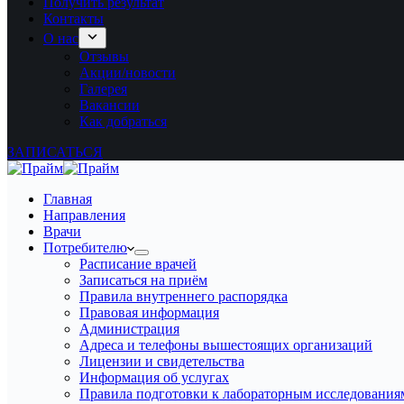
Получить результат
Контакты
О нас
Отзывы
Акции/новости
Галерея
Вакансии
Как добраться
ЗАПИСАТЬСЯ
Главная
Направления
Врачи
Потребителю
Расписание врачей
Записаться на приём
Правила внутреннего распорядка
Правовая информация
Администрация
Адреса и телефоны вышестоящих организаций
Лицензии и свидетельства
Информация об услугах
Правила подготовки к лабораторным исследования