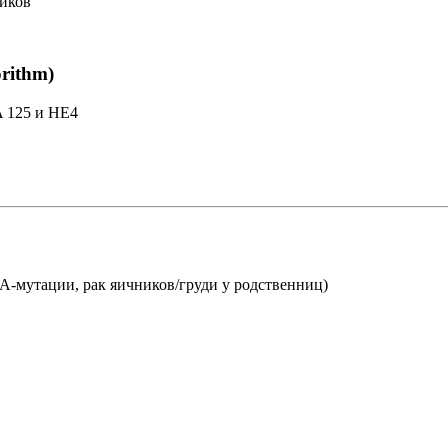
иков
orithm)
 125 и HE4
-мутации, рак яичников/груди у родственниц)