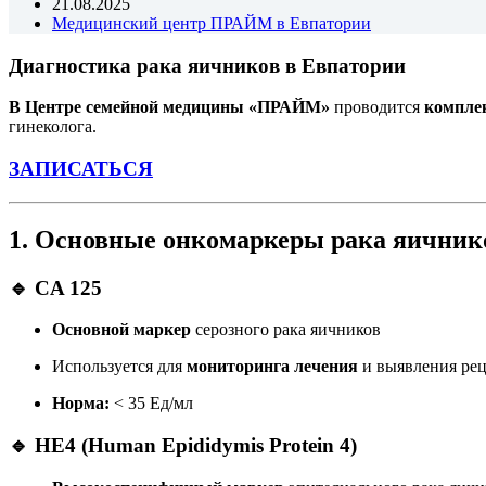
21.08.2025
Медицинский центр ПРАЙМ в Евпатории
Диагностика рака яичников в Евпатории
В Центре семейной медицины «ПРАЙМ»
проводится
компле
гинеколога.
ЗАПИСАТЬСЯ
1. Основные онкомаркеры рака яичник
🔹 CA 125
Основной маркер
серозного рака яичников
Используется для
мониторинга лечения
и выявления ре
Норма:
< 35 Ед/мл
🔹 HE4
(Human Epididymis Protein 4)