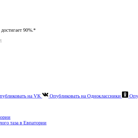
 достигает 90%.*
:
публиковать на VK
Опубликовать на Одноклассники
Опу
тории
лого таза в Евпатории