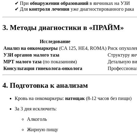
✔ При
обнаружении образований
в яичниках на УЗИ
✔ Для
контроля лечения
уже диагностированного рака
3. Методы диагностики в «ПРАЙМ»
Исследование
Анализ на онкомаркеры
(CA 125, HE4, ROMA)
Риск опухоле
УЗИ органов малого таза
Структуру яи
МРТ малого таза
(по показаниям)
Детальную ви
Консультация гинеколога-онколога
Профессионал
4. Подготовка к анализам
Кровь на онкомаркеры:
натощак
(8-12 часов без пищи)
За 3 дня исключить:
Алкоголь
Жирную пищу