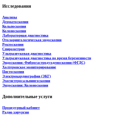
Исследования
Анализы
Дерматоскопия
Кольпоскопия
Колоноскопия
Лабораторная диагностика
Отоларингологическая эндоскопия
Ректоскопия
Спирометрия
Ультразвуковая диагностика
Ультразвуковая диагностика во время беременности
Эндоскопия: Фиброгастродуоденоскопия (ФГДС)
Холтеровское мониторирование
Цистоскопия
Электрокардиография (ЭКГ)
Эхогистеросальпингоскопия
Эндоскопия: Колоноскопия
Дополнительные услуги
Процедурный кабинет
Радио хирургия