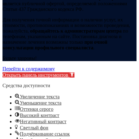
является публичной офертой, определяемой положениями
Статьи 437 Гражданского кодекса РФ.
Для получения точной информации о наличии услуг, их
стоимости, противопоказаниях и возможности проведения,
пожалуйста,
обращайтесь к администраторам центра
по
телефонам, указанным на сайте. Постановка диагноза и
назначение лечения возможны только
при очной
консультации профильного специалиста
.
Будьте здоровы!
Перейти к содержимому
Открыть панель инструментов
Средства доступности
Увеличение текста
Уменьшение текста
Оттенки серого
Высокий контраст
Негативный контраст
Светлый фон
Подчёркивание ссылок