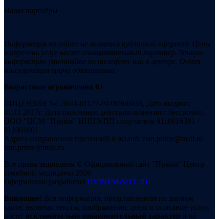
Наши партнёры
Информация на сайте не является публичной офертой. Цены
и перечень услуг носят ознакомительный характер. Точную
информацию уточняйте по телефону или в центре. Очная
консультация врача обязательна.
Возрастные ограничения 6+
ЛИЦЕНЗИЯ №: Л041-01177-91/00360038, Дата выдачи:
01.11.2017г. Дата окончания действия лицензии: бессрочно.
ООО "ЦСМ "Прайм" ИНН/КПП получателя 9110016391 /
911001001
Адреса направления претензий и жалоб: csm.prime@mail.ru
fmc.prime@mail.ru
Все права защищены © Официальный сайт "Прайм" Центр
семейной медицины 2026
Оформление разработал
DVINEM-SITE.RU
Внимание!
Вся информация, представленная на данном
сайте, включая тексты, изображения, цены и описание услуг,
носит
исключительно ознакомительный характер
и не