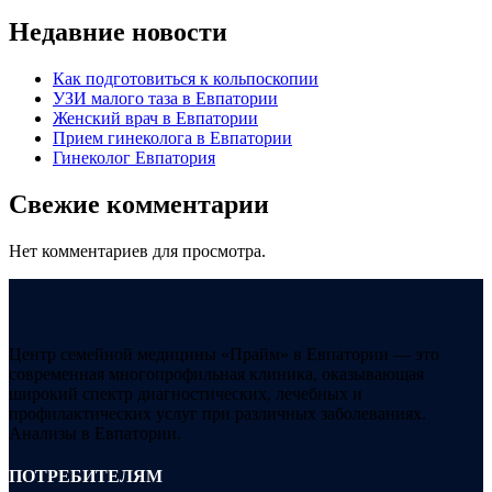
Недавние новости
Как подготовиться к кольпоскопии
УЗИ малого таза в Евпатории
Женский врач в Евпатории
Прием гинеколога в Евпатории
Гинеколог Евпатория
Свежие комментарии
Нет комментариев для просмотра.
Центр семейной медицины «Прайм» в Евпатории — это
современная многопрофильная клиника, оказывающая
широкий спектр диагностических, лечебных и
профилактических услуг при различных заболеваниях.
Анализы в Евпатории.
ПОТРЕБИТЕЛЯМ