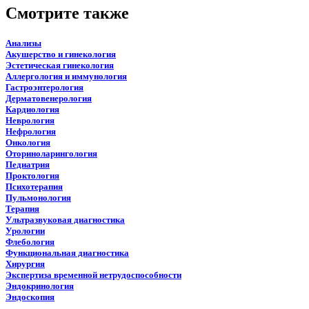
Смотрите также
Анализы
Акушерство и гинекология
Эстетическая гинекология
Аллергология и иммунология
Гастроэнтерология
Дерматовенерология
Кардиология
Неврология
Нефрология
Онкология
Оториноларингология
Педиатрия
Проктология
Психотерапия
Пульмонология
Терапия
Ультразвуковая диагностика
Урологии
Флебология
Функциональная диагностика
Хирургия
Экспертиза временной нетрудоспособности
Эндокринология
Эндоскопия