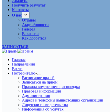
Анализы
Получить результат
Контакты
О нас
Отзывы
Акции/новости
Галерея
Вакансии
Как добраться
ЗАПИСАТЬСЯ
Главная
Направления
Врачи
Потребителю
Расписание врачей
Записаться на приём
Правила внутреннего распорядка
Правовая информация
Администрация
Адреса и телефоны вышестоящих организаций
Лицензии и свидетельства
Информация об услугах