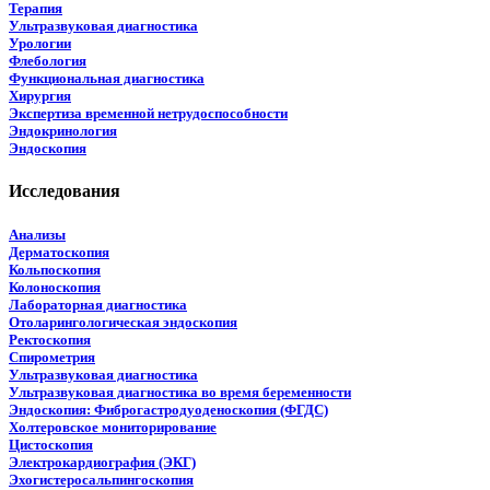
Терапия
Ультразвуковая диагностика
Урологии
Флебология
Функциональная диагностика
Хирургия
Экспертиза временной нетрудоспособности
Эндокринология
Эндоскопия
Исследования
Анализы
Дерматоскопия
Кольпоскопия
Колоноскопия
Лабораторная диагностика
Отоларингологическая эндоскопия
Ректоскопия
Спирометрия
Ультразвуковая диагностика
Ультразвуковая диагностика во время беременности
Эндоскопия: Фиброгастродуоденоскопия (ФГДС)
Холтеровское мониторирование
Цистоскопия
Электрокардиография (ЭКГ)
Эхогистеросальпингоскопия