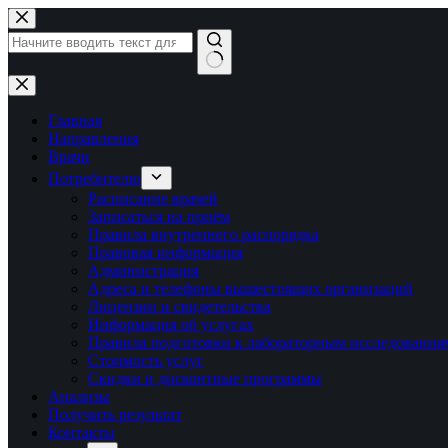
Перейти
к
сути
Ничего
не
найдено
Главная
Направления
Врачи
Потребителю
Расписание врачей
Записаться на приём
Правила внутреннего распорядка
Правовая информация
Администрация
Адреса и телефоны вышестоящих организаций
Лицензии и свидетельства
Информация об услугах
Правила подготовки к лабораторным исследования
Стоимость услуг
Скидки и дисконтные программы
Анализы
Получить результат
Контакты