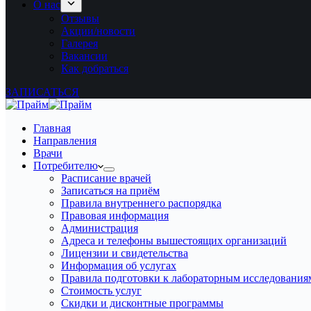
О нас
Отзывы
Акции/новости
Галерея
Вакансии
Как добраться
ЗАПИСАТЬСЯ
Главная
Направления
Врачи
Потребителю
Расписание врачей
Записаться на приём
Правила внутреннего распорядка
Правовая информация
Администрация
Адреса и телефоны вышестоящих организаций
Лицензии и свидетельства
Информация об услугах
Правила подготовки к лабораторным исследования
Стоимость услуг
Скидки и дисконтные программы