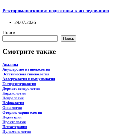
Ректороманоскопия: подготовка к исследованию
29.07.2026
Поиск
Поиск
Смотрите также
Анализы
Акушерство и гинекология
Эстетическая гинекология
Аллергология и иммунология
Гастроэнтерология
Дерматовенерология
Кардиология
Неврология
Нефрология
Онкология
Оториноларингология
Педиатрия
Проктология
Психотерапия
Пульмонология