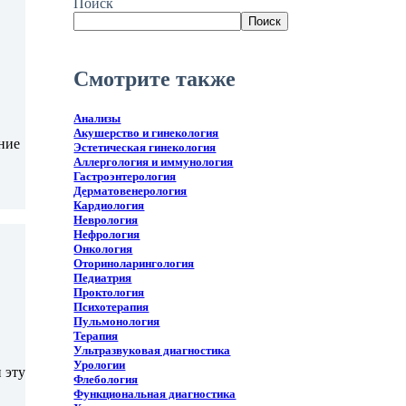
Поиск
Поиск
Смотрите также
Анализы
Акушерство и гинекология
ние
Эстетическая гинекология
Аллергология и иммунология
Гастроэнтерология
Дерматовенерология
Кардиология
Неврология
Нефрология
Онкология
Оториноларингология
Педиатрия
Проктология
Психотерапия
Пульмонология
Терапия
Ультразвуковая диагностика
Урологии
 эту
Флебология
Функциональная диагностика