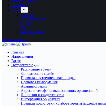
Получить результат
Контакты
О нас
Отзывы
Акции/новости
Галерея
Вакансии
Как добраться
ЗАПИСАТЬСЯ
Главная
Направления
Врачи
Потребителю
Расписание врачей
Записаться на приём
Правила внутреннего распорядка
Правовая информация
Администрация
Адреса и телефоны вышестоящих организаций
Лицензии и свидетельства
Информация об услугах
Правила подготовки к лабораторным исследования