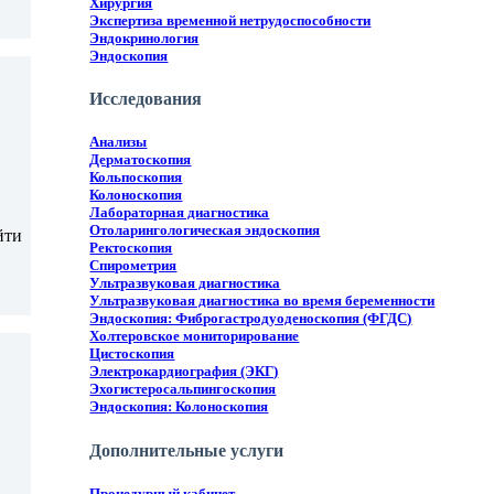
Хирургия
Экспертиза временной нетрудоспособности
Эндокринология
Эндоскопия
Исследования
Анализы
Дерматоскопия
Кольпоскопия
Колоноскопия
Лабораторная диагностика
Отоларингологическая эндоскопия
йти
Ректоскопия
Спирометрия
Ультразвуковая диагностика
Ультразвуковая диагностика во время беременности
Эндоскопия: Фиброгастродуоденоскопия (ФГДС)
Холтеровское мониторирование
Цистоскопия
Электрокардиография (ЭКГ)
Эхогистеросальпингоскопия
Эндоскопия: Колоноскопия
Дополнительные услуги
 —
Процедурный кабинет