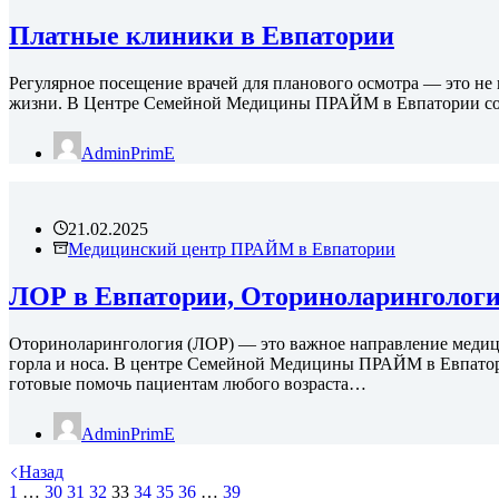
Платные клиники в Евпатории
Регулярное посещение врачей для планового осмотра — это не 
жизни. В Центре Семейной Медицины ПРАЙМ в Евпатории со
AdminPrimE
21.02.2025
Медицинский центр ПРАЙМ в Евпатории
ЛОР в Евпатории, Оториноларинголог
Оториноларингология (ЛОР) — это важное направление медици
горла и носа. В центре Семейной Медицины ПРАЙМ в Евпато
готовые помочь пациентам любого возраста…
AdminPrimE
Назад
1
…
30
31
32
33
34
35
36
…
39