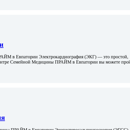
и
АЙМ в Евпатории Электрокардиография (ЭКГ) — это простой,
 Центре Семейной Медицины ПРАЙМ в Евпатории вы можете про
ия
ицины ПРАЙМ в Евпатории Эхогистеросальпингоскопия (ЭГСС)