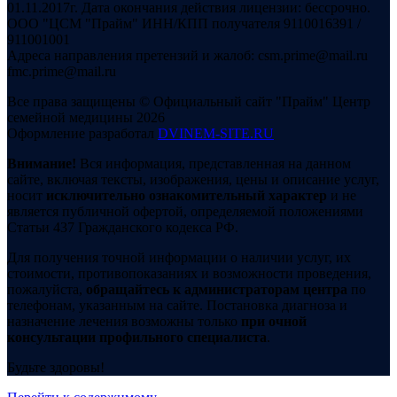
01.11.2017г. Дата окончания действия лицензии: бессрочно.
ООО "ЦСМ "Прайм" ИНН/КПП получателя 9110016391 /
911001001
Адреса направления претензий и жалоб: csm.prime@mail.ru
fmc.prime@mail.ru
Все права защищены © Официальный сайт "Прайм" Центр
семейной медицины 2026
Оформление разработал
DVINEM-SITE.RU
Внимание!
Вся информация, представленная на данном
сайте, включая тексты, изображения, цены и описание услуг,
носит
исключительно ознакомительный характер
и не
является публичной офертой, определяемой положениями
Статьи 437 Гражданского кодекса РФ.
Для получения точной информации о наличии услуг, их
стоимости, противопоказаниях и возможности проведения,
пожалуйста,
обращайтесь к администраторам центра
по
телефонам, указанным на сайте. Постановка диагноза и
назначение лечения возможны только
при очной
консультации профильного специалиста
.
Будьте здоровы!