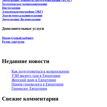
Эндоскопия: Фиброгастродуоденоскопия (ФГДС)
Холтеровское мониторирование
Цистоскопия
Электрокардиография (ЭКГ)
Эхогистеросальпингоскопия
Эндоскопия: Колоноскопия
Дополнительные услуги
Процедурный кабинет
Радио хирургия
Недавние новости
Как подготовиться к кольпоскопии
УЗИ малого таза в Евпатории
Женский врач в Евпатории
Прием гинеколога в Евпатории
Гинеколог Евпатория
Свежие комментарии