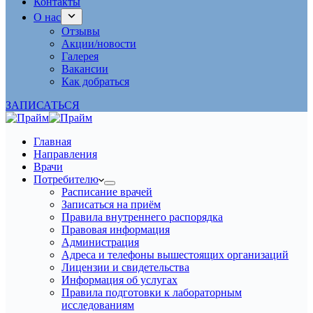
Контакты
О нас
Отзывы
Акции/новости
Галерея
Вакансии
Как добраться
ЗАПИСАТЬСЯ
Главная
Направления
Врачи
Потребителю
Расписание врачей
Записаться на приём
Правила внутреннего распорядка
Правовая информация
Администрация
Адреса и телефоны вышестоящих организаций
Лицензии и свидетельства
Информация об услугах
Правила подготовки к лабораторным
исследованиям