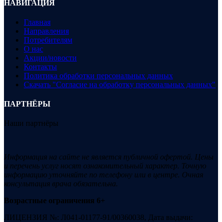
НАВИГАЦИЯ
Главная
Направления
Потребителям
О нас
Акции/новости
Контакты
Политика обработки персональных данных
Скачать "Согласие на обработку персональных данных"
ПАРТНЁРЫ
Наши партнёры
Информация на сайте не является публичной офертой. Цены
и перечень услуг носят ознакомительный характер. Точную
информацию уточняйте по телефону или в центре. Очная
консультация врача обязательна.
Возрастные ограничения 6+
ЛИЦЕНЗИЯ №: Л041-01177-91/00360038, Дата выдачи: