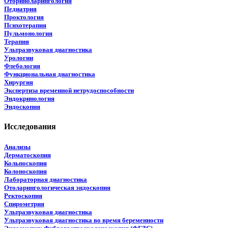
Оториноларингология
Педиатрия
Проктология
Психотерапия
Пульмонология
Терапия
Ультразвуковая диагностика
Урологии
Флебология
Функциональная диагностика
Хирургия
Экспертиза временной нетрудоспособности
Эндокринология
Эндоскопия
Исследования
Анализы
Дерматоскопия
Кольпоскопия
Колоноскопия
Лабораторная диагностика
Отоларингологическая эндоскопия
Ректоскопия
Спирометрия
Ультразвуковая диагностика
Ультразвуковая диагностика во время беременности