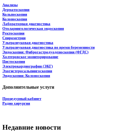
Анализы
Дерматоскопия
Кольпоскопия
Колоноскопия
Лабораторная диагностика
Отоларингологическая эндоскопия
Ректоскопия
Спирометрия
Ультразвуковая диагностика
Ультразвуковая диагностика во время беременности
Эндоскопия: Фиброгастродуоденоскопия (ФГДС)
Холтеровское мониторирование
Цистоскопия
Электрокардиография (ЭКГ)
Эхогистеросальпингоскопия
Эндоскопия: Колоноскопия
Дополнительные услуги
Процедурный кабинет
Радио хирургия
Недавние новости