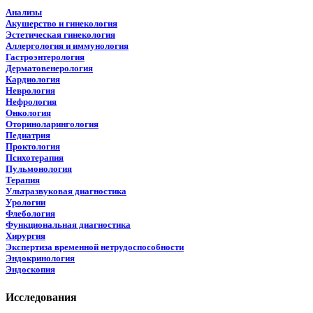
Анализы
Акушерство и гинекология
Эстетическая гинекология
Аллергология и иммунология
Гастроэнтерология
Дерматовенерология
Кардиология
Неврология
Нефрология
Онкология
Оториноларингология
Педиатрия
Проктология
Психотерапия
Пульмонология
Терапия
Ультразвуковая диагностика
Урологии
Флебология
Функциональная диагностика
Хирургия
Экспертиза временной нетрудоспособности
Эндокринология
Эндоскопия
Исследования