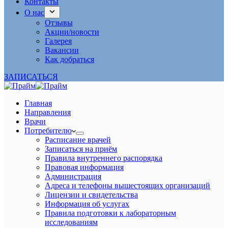
Контакты
О нас
Отзывы
Акции/новости
Галерея
Вакансии
Как добраться
ЗАПИСАТЬСЯ
Главная
Направления
Врачи
Потребителю
Расписание врачей
Записаться на приём
Правила внутреннего распорядка
Правовая информация
Администрация
Адреса и телефоны вышестоящих организаций
Лицензии и свидетельства
Информация об услугах
Правила подготовки к лабораторным
исследованиям