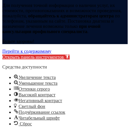
Для получения точной информации о наличии услуг, их
стоимости, противопоказаниях и возможности проведения,
пожалуйста,
обращайтесь к администраторам центра
по
телефонам, указанным на сайте. Постановка диагноза и
назначение лечения возможны только
при очной
консультации профильного специалиста
.
Будьте здоровы!
Перейти к содержимому
Открыть панель инструментов
Средства доступности
Увеличение текста
Уменьшение текста
Оттенки серого
Высокий контраст
Негативный контраст
Светлый фон
Подчёркивание ссылок
Читабельный шрифт
Сброс