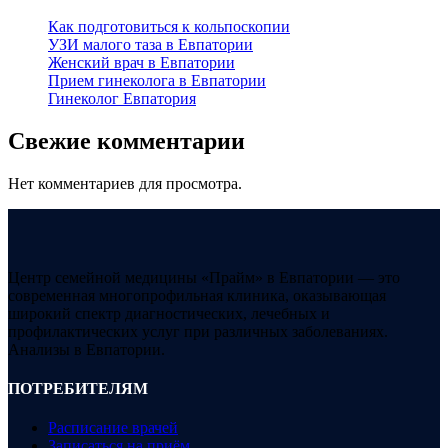
Как подготовиться к кольпоскопии
УЗИ малого таза в Евпатории
Женский врач в Евпатории
Прием гинеколога в Евпатории
Гинеколог Евпатория
Свежие комментарии
Нет комментариев для просмотра.
Центр семейной медицины «Прайм» в Евпатории — это
современная многопрофильная клиника, оказывающая
широкий спектр диагностических, лечебных и
профилактических услуг при различных заболеваниях.
Анализы в Евпатории.
ПОТРЕБИТЕЛЯМ
Расписание врачей
Записаться на приём