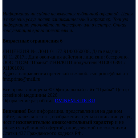
Информация на сайте не является публичной офертой. Цены
и перечень услуг носят ознакомительный характер. Точную
информацию уточняйте по телефону или в центре. Очная
консультация врача обязательна.
Возрастные ограничения 6+
ЛИЦЕНЗИЯ №: Л041-01177-91/00360038, Дата выдачи:
01.11.2017г. Дата окончания действия лицензии: бессрочно.
ООО "ЦСМ "Прайм" ИНН/КПП получателя 9110016391 /
911001001
Адреса направления претензий и жалоб: csm.prime@mail.ru
fmc.prime@mail.ru
Все права защищены © Официальный сайт "Прайм" Центр
семейной медицины 2026
Оформление разработал
DVINEM-SITE.RU
Внимание!
Вся информация, представленная на данном
сайте, включая тексты, изображения, цены и описание услуг,
носит
исключительно ознакомительный характер
и не
является публичной офертой, определяемой положениями
Статьи 437 Гражданского кодекса РФ.