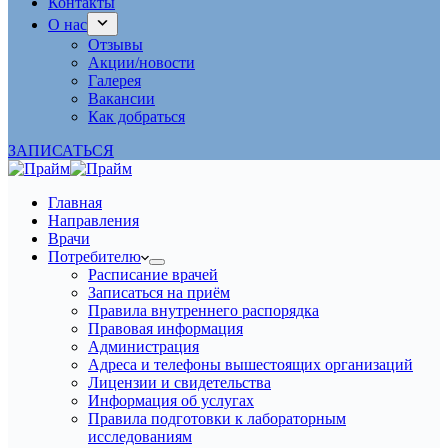
Контакты
О нас
Отзывы
Акции/новости
Галерея
Вакансии
Как добраться
ЗАПИСАТЬСЯ
Главная
Направления
Врачи
Потребителю
Расписание врачей
Записаться на приём
Правила внутреннего распорядка
Правовая информация
Администрация
Адреса и телефоны вышестоящих организаций
Лицензии и свидетельства
Информация об услугах
Правила подготовки к лабораторным
исследованиям