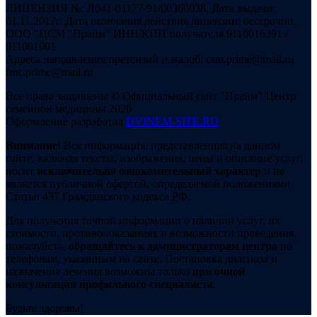
ЛИЦЕНЗИЯ №: Л041-01177-91/00360038, Дата выдачи:
01.11.2017г. Дата окончания действия лицензии: бессрочно.
ООО "ЦСМ "Прайм" ИНН/КПП получателя 9110016391 /
911001001
Адреса направления претензий и жалоб: csm.prime@mail.ru
fmc.prime@mail.ru
Все права защищены © Официальный сайт "Прайм" Центр
семейной медицины 2026
Оформление разработал
DVINEM-SITE.RU
Внимание!
Вся информация, представленная на данном
сайте, включая тексты, изображения, цены и описание услуг,
носит
исключительно ознакомительный характер
и не
является публичной офертой, определяемой положениями
Статьи 437 Гражданского кодекса РФ.
Для получения точной информации о наличии услуг, их
стоимости, противопоказаниях и возможности проведения,
пожалуйста,
обращайтесь к администраторам центра
по
телефонам, указанным на сайте. Постановка диагноза и
назначение лечения возможны только
при очной
консультации профильного специалиста
.
Будьте здоровы!