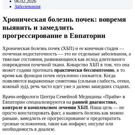
06.02.2026
Заболевания
Хроническая болезнь почек: вовремя
выявить и замедлить
прогрессирование в Евпатории
Хроническая болезнь почек (ХБП) и ее конечная стадия —
почечная недостаточность — это не отдельные заболевания, а
тяжелые состояния, развивающиеся как исход длительного
повреждения почечной ткани. Коварство ХБП в том, что она
может годами протекать
практически бессимптомно
, в то
время как функция почек неуклонно снижается. Когда
появляются выраженные симптомы (сильная слабость, отеки,
кожный зуд), речь часто идет уже о далеко зашедших стадиях.
Врачи-нефрологи Центра Семейной Медицины «Прайм» в
Евпатории специализируются на
ранней диагностике,
контроле и комплексном лечении ХБП
. Наша цель — не
просто констатировать факт, а выявить болезнь как можно
раньше, замедлить ее прогрессирование и предотвратить
грозные осложнения, такие как инфаркт, инсульт или
необходимость в диализе.