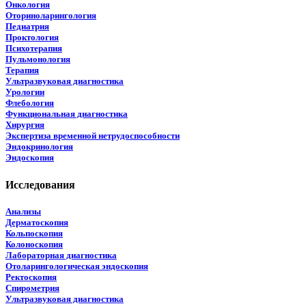
Онкология
Оториноларингология
Педиатрия
Проктология
Психотерапия
Пульмонология
Терапия
Ультразвуковая диагностика
Урологии
Флебология
Функциональная диагностика
Хирургия
Экспертиза временной нетрудоспособности
Эндокринология
Эндоскопия
Исследования
Анализы
Дерматоскопия
Кольпоскопия
Колоноскопия
Лабораторная диагностика
Отоларингологическая эндоскопия
Ректоскопия
Спирометрия
Ультразвуковая диагностика