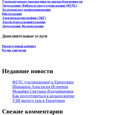
Ультразвуковая диагностика во время беременности
Эндоскопия: Фиброгастродуоденоскопия (ФГДС)
Холтеровское мониторирование
Цистоскопия
Электрокардиография (ЭКГ)
Эхогистеросальпингоскопия
Эндоскопия: Колоноскопия
Дополнительные услуги
Процедурный кабинет
Радио хирургия
Недавние новости
ФГДС (гастроскопия) в Евпатории
Шаравина Анастасия Игоревна
Можайко Светлана Владимировна
Как подготовиться к кольпоскопии
УЗИ малого таза в Евпатории
Свежие комментарии