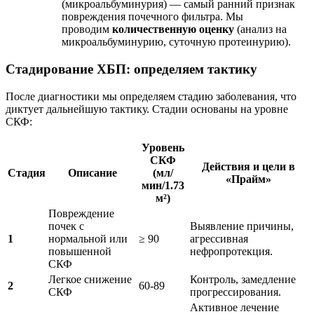
(микроальбуминурия) — самый ранний признак
повреждения почечного фильтра. Мы
проводим
количественную оценку
(анализ на
микроальбуминурию, суточную протеинурию).
Стадирование ХБП: определяем тактику
После диагностики мы определяем стадию заболевания, что
диктует дальнейшую тактику. Стадии основаны на уровне
СКФ:
Уровень
СКФ
Действия и цели в
Стадия
Описание
(мл/
«Прайм»
мин/1.73
м²)
Повреждение
почек с
Выявление причины,
1
нормальной или
≥ 90
агрессивная
повышенной
нефропротекция.
СКФ
Легкое снижение
Контроль, замедление
2
60-89
СКФ
прогрессирования.
Активное лечение