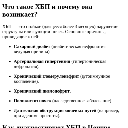
Что такое ХБП и почему она
возникает?
ХБП — это стойкое (длящееся более 3 месяцев) нарушение
структуры или функции почек. Основные причины,
приводящие к ней:
Сахарный диабет
(диабетическая нефропатия —
ведущая причина).
Артериальная гипертензия
(гипертоническая
нефропатия).
Хронический гломерулонефрит
(аутоиммунное
воспаление).
Хронический пиелонефрит
.
Поликистоз почек
(наследственное заболевание).
Длительная обструкция мочевых путей
(например,
при аденоме простаты).
Как диагностируют ХБП в Центре