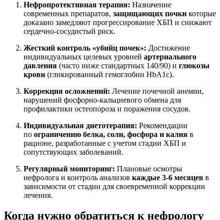
Нефропротективная терапия:
Назначение
современных препаратов,
защищающих почки
которые
доказано замедляют прогрессирование ХБП и снижают
сердечно-сосудистый риск.
Жесткий контроль «убийц почек»:
Достижение
индивидуальных целевых уровней
артериального
давления
(часто ниже стандартных 140/90) и
глюкозы
крови
(гликированный гемоглобин HbA1c).
Коррекция осложнений:
Лечение почечной анемии,
нарушений фосфорно-кальциевого обмена для
профилактики остеопороза и поражения сосудов.
Индивидуальная диетотерапия:
Рекомендации
по
ограничению белка, соли, фосфора и калия
в
рационе, разработанные с учетом стадии ХБП и
сопутствующих заболеваний.
Регулярный мониторинг:
Плановые осмотры
нефролога и контроль анализов
каждые 3-6 месяцев
в
зависимости от стадии для своевременной коррекции
лечения.
Когда нужно обратиться к нефрологу