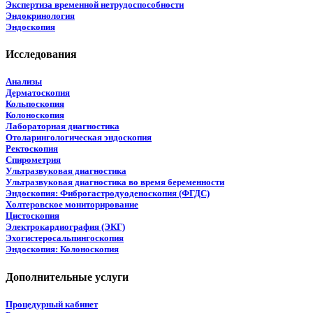
Экспертиза временной нетрудоспособности
Эндокринология
Эндоскопия
Исследования
Анализы
Дерматоскопия
Кольпоскопия
Колоноскопия
Лабораторная диагностика
Отоларингологическая эндоскопия
Ректоскопия
Спирометрия
Ультразвуковая диагностика
Ультразвуковая диагностика во время беременности
Эндоскопия: Фиброгастродуоденоскопия (ФГДС)
Холтеровское мониторирование
Цистоскопия
Электрокардиография (ЭКГ)
Эхогистеросальпингоскопия
Эндоскопия: Колоноскопия
Дополнительные услуги
Процедурный кабинет