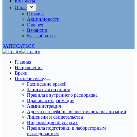
Контакты
О нас
Отзывы
Акции/новости
Галерея
Вакансии
Как добраться
ЗАПИСАТЬСЯ
Главная
Направления
Врачи
Потребителю
Расписание врачей
Записаться на приём
Правила внутреннего распорядка
Правовая информация
Администрация
Адреса и телефоны вышестоящих организаций
Лицензии и свидетельства
Информация об услугах
Правила подготовки к лабораторным
исследованиям