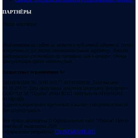
ПАРТНЁРЫ
Наши партнёры
Информация на сайте не является публичной офертой. Цены
и перечень услуг носят ознакомительный характер. Точную
информацию уточняйте по телефону или в центре. Очная
консультация врача обязательна.
Возрастные ограничения 6+
ЛИЦЕНЗИЯ №: Л041-01177-91/00360038, Дата выдачи:
01.11.2017г. Дата окончания действия лицензии: бессрочно.
ООО "ЦСМ "Прайм" ИНН/КПП получателя 9110016391 /
911001001
Адреса направления претензий и жалоб: csm.prime@mail.ru
fmc.prime@mail.ru
Все права защищены © Официальный сайт "Прайм" Центр
семейной медицины 2026
Оформление разработал
DVINEM-SITE.RU