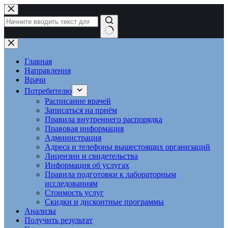
Перейти
к
сути
Ничего
не
найдено
Главная
Направления
Врачи
Потребителю
Расписание врачей
Записаться на приём
Правила внутреннего распорядка
Правовая информация
Администрация
Адреса и телефоны вышестоящих организаций
Лицензии и свидетельства
Информация об услугах
Правила подготовки к лабораторным
исследованиям
Стоимость услуг
Скидки и дисконтные программы
Анализы
Получить результат