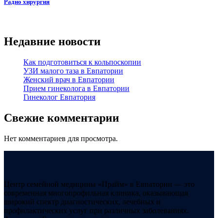
Радио хирургия
Недавние новости
Как подготовиться к кольпоскопии
УЗИ малого таза в Евпатории
Женский врач в Евпатории
Прием гинеколога в Евпатории
Гинеколог Евпатория
Свежие комментарии
Нет комментариев для просмотра.
Центр семейной медицины «Прайм» в Евпатории — это
современная многопрофильная клиника, оказывающая
широкий спектр диагностических, лечебных и
профилактических услуг при различных заболеваниях.