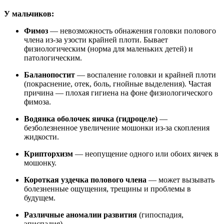
У мальчиков:
Фимоз
— невозможность обнажения головки полового
члена из-за узости крайней плоти. Бывает
физиологическим (норма для маленьких детей) и
патологическим.
Баланопостит
— воспаление головки и крайней плоти
(покраснение, отек, боль, гнойные выделения). Частая
причина — плохая гигиена на фоне физиологического
фимоза.
Водянка оболочек яичка (гидроцеле)
—
безболезненное увеличение мошонки из-за скопления
жидкости.
Крипторхизм
— неопущение одного или обоих яичек в
мошонку.
Короткая уздечка полового члена
— может вызывать
болезненные ощущения, трещины и проблемы в
будущем.
Различные аномалии развития
(гипоспадия,
эписпадия).