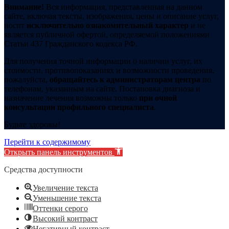
Внимание!
Вся информация, представленная на данном
сайте, включая тексты, изображения, цены и описание услуг,
носит
исключительно ознакомительный характер
и не
является публичной офертой, определяемой положениями
Статьи 437 Гражданского кодекса РФ.
Для получения точной информации о наличии услуг, их
стоимости, противопоказаниях и возможности проведения,
пожалуйста,
обращайтесь к администраторам центра
по
телефонам, указанным на сайте. Постановка диагноза и
назначение лечения возможны только
при очной
консультации профильного специалиста
.
Будьте здоровы!
Перейти к содержимому
Открыть панель инструментов
Средства доступности
Увеличение текста
Уменьшение текста
Оттенки серого
Высокий контраст
Негативный контраст