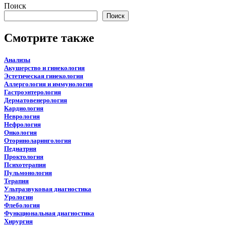
Поиск
Поиск
Смотрите также
Анализы
Акушерство и гинекология
Эстетическая гинекология
Аллергология и иммунология
Гастроэнтерология
Дерматовенерология
Кардиология
Неврология
Нефрология
Онкология
Оториноларингология
Педиатрия
Проктология
Психотерапия
Пульмонология
Терапия
Ультразвуковая диагностика
Урологии
Флебология
Функциональная диагностика
Хирургия