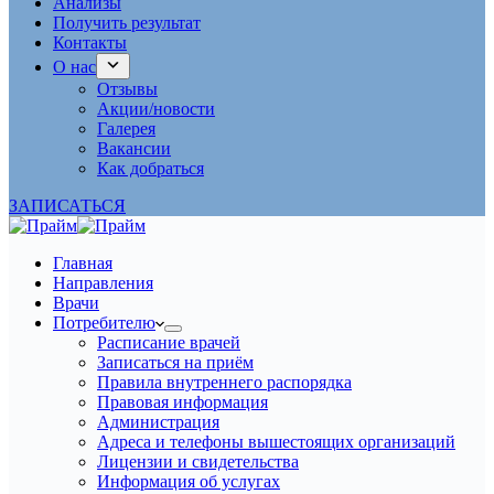
Анализы
Получить результат
Контакты
О нас
Отзывы
Акции/новости
Галерея
Вакансии
Как добраться
ЗАПИСАТЬСЯ
Главная
Направления
Врачи
Потребителю
Расписание врачей
Записаться на приём
Правила внутреннего распорядка
Правовая информация
Администрация
Адреса и телефоны вышестоящих организаций
Лицензии и свидетельства
Информация об услугах