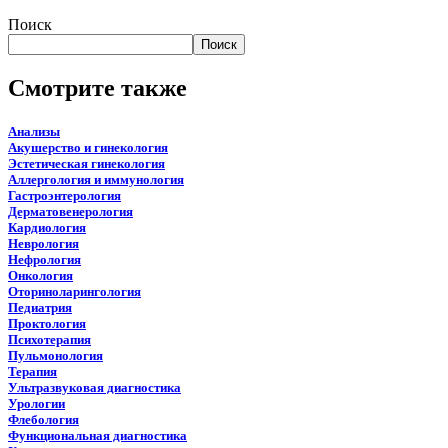
Поиск
Поиск
Смотрите также
Анализы
Акушерство и гинекология
Эстетическая гинекология
Аллергология и иммунология
Гастроэнтерология
Дерматовенерология
Кардиология
Неврология
Нефрология
Онкология
Оториноларингология
Педиатрия
Проктология
Психотерапия
Пульмонология
Терапия
Ультразвуковая диагностика
Урологии
Флебология
Функциональная диагностика