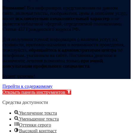
Внимание!
Вся информация, представленная на данном
сайте, включая тексты, изображения, цены и описание услуг,
носит
исключительно ознакомительный характер
и не
является публичной офертой, определяемой положениями
Статьи 437 Гражданского кодекса РФ.
Для получения точной информации о наличии услуг, их
стоимости, противопоказаниях и возможности проведения,
пожалуйста,
обращайтесь к администраторам центра
по
телефонам, указанным на сайте. Постановка диагноза и
назначение лечения возможны только
при очной
консультации профильного специалиста
.
Будьте здоровы!
Перейти к содержимому
Открыть панель инструментов
Средства доступности
Увеличение текста
Уменьшение текста
Оттенки серого
Высокий контраст