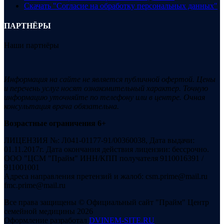
Скачать "Согласие на обработку персональных данных"
ПАРТНЁРЫ
Наши партнёры
Информация на сайте не является публичной офертой. Цены
и перечень услуг носят ознакомительный характер. Точную
информацию уточняйте по телефону или в центре. Очная
консультация врача обязательна.
Возрастные ограничения 6+
ЛИЦЕНЗИЯ №: Л041-01177-91/00360038, Дата выдачи:
01.11.2017г. Дата окончания действия лицензии: бессрочно.
ООО "ЦСМ "Прайм" ИНН/КПП получателя 9110016391 /
911001001
Адреса направления претензий и жалоб: csm.prime@mail.ru
fmc.prime@mail.ru
Все права защищены © Официальный сайт "Прайм" Центр
семейной медицины 2026
Оформление разработал
DVINEM-SITE.RU