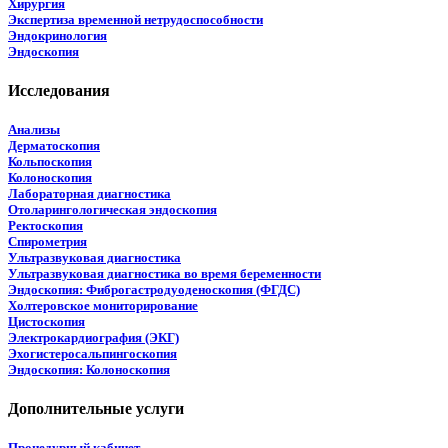
Хирургия
Экспертиза временной нетрудоспособности
Эндокринология
Эндоскопия
Исследования
Анализы
Дерматоскопия
Кольпоскопия
Колоноскопия
Лабораторная диагностика
Отоларингологическая эндоскопия
Ректоскопия
Спирометрия
Ультразвуковая диагностика
Ультразвуковая диагностика во время беременности
Эндоскопия: Фиброгастродуоденоскопия (ФГДС)
Холтеровское мониторирование
Цистоскопия
Электрокардиография (ЭКГ)
Эхогистеросальпингоскопия
Эндоскопия: Колоноскопия
Дополнительные услуги
Процедурный кабинет