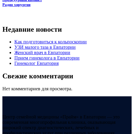
Радио хирургия
Недавние новости
Как подготовиться к кольпоскопии
УЗИ малого таза в Евпатории
Женский врач в Евпатории
Прием гинеколога в Евпатории
Гинеколог Евпатория
Свежие комментарии
Нет комментариев для просмотра.
Центр семейной медицины «Прайм» в Евпатории — это
современная многопрофильная клиника, оказывающая
широкий спектр диагностических, лечебных и
профилактических услуг при различных заболеваниях.