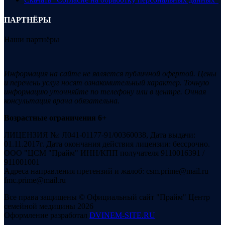
ПАРТНЁРЫ
Наши партнёры
Информация на сайте не является публичной офертой. Цены
и перечень услуг носят ознакомительный характер. Точную
информацию уточняйте по телефону или в центре. Очная
консультация врача обязательна.
Возрастные ограничения 6+
ЛИЦЕНЗИЯ №: Л041-01177-91/00360038, Дата выдачи:
01.11.2017г. Дата окончания действия лицензии: бессрочно.
ООО "ЦСМ "Прайм" ИНН/КПП получателя 9110016391 /
911001001
Адреса направления претензий и жалоб: csm.prime@mail.ru
fmc.prime@mail.ru
Все права защищены © Официальный сайт "Прайм" Центр
семейной медицины 2026
Оформление разработал
DVINEM-SITE.RU