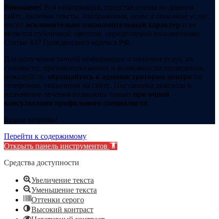
Внимание!
Вся информация, представленная на данном
сайте, включая тексты, изображения, цены и описание услуг,
носит
исключительно ознакомительный характер
и не
является публичной офертой, определяемой положениями
Статьи 437 Гражданского кодекса РФ.
Для получения точной информации о наличии услуг, их
стоимости, противопоказаниях и возможности проведения,
пожалуйста,
обращайтесь к администраторам центра
по
телефонам, указанным на сайте. Постановка диагноза и
назначение лечения возможны только
при очной
консультации профильного специалиста
.
Будьте здоровы!
Перейти к содержимому
Открыть панель инструментов
Средства доступности
Увеличение текста
Уменьшение текста
Оттенки серого
Высокий контраст