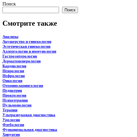
Поиск
Поиск
Смотрите также
Анализы
Акушерство и гинекология
Эстетическая гинекология
Аллергология и иммунология
Гастроэнтерология
Дерматовенерология
Кардиология
Неврология
Нефрология
Онкология
Оториноларингология
Педиатрия
Проктология
Психотерапия
Пульмонология
Терапия
Ультразвуковая диагностика
Урологии
Флебология
Функциональная диагностика
Хирургия