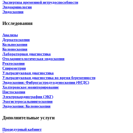
Экспертиза временной нетрудоспособности
Эндокринология
Эндоскопия
Исследования
Анализы
Дерматоскопия
Кольпоскопия
Колоноскопия
Лабораторная диагностика
Отоларингологическая эндоскопия
Ректоскопия
Спирометрия
Ультразвуковая диагностика
Ультразвуковая диагностика во время беременности
Эндоскопия: Фиброгастродуоденоскопия (ФГДС)
Холтеровское мониторирование
Цистоскопия
Электрокардиография (ЭКГ)
Эхогистеросальпингоскопия
Эндоскопия: Колоноскопия
Дополнительные услуги
Процедурный кабинет