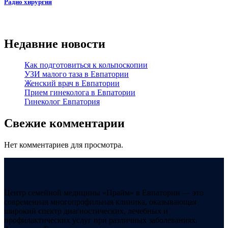
Радио хирургия
Недавние новости
Как подготовиться к кольпоскопии
УЗИ малого таза в Евпатории
Женский врач в Евпатории
Прием гинеколога в Евпатории
Гинеколог Евпатория
Свежие комментарии
Нет комментариев для просмотра.
Центр семейной медицины «Прайм» в Евпатории — это
современная многопрофильная клиника, оказывающая
широкий спектр диагностических, лечебных и
профилактических услуг при различных заболеваниях.