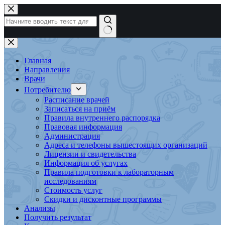
Перейти
к
сути
Ничего
не
найдено
Главная
Направления
Врачи
Потребителю
Расписание врачей
Записаться на приём
Правила внутреннего распорядка
Правовая информация
Администрация
Адреса и телефоны вышестоящих организаций
Лицензии и свидетельства
Информация об услугах
Правила подготовки к лабораторным
исследованиям
Стоимость услуг
Скидки и дисконтные программы
Анализы
Получить результат