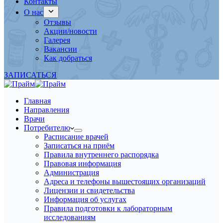
Контакты
О нас
Отзывы
Акции/новости
Галерея
Вакансии
Как добраться
ЗАПИСАТЬСЯ
Главная
Направления
Врачи
Потребителю
Расписание врачей
Записаться на приём
Правила внутреннего распорядка
Правовая информация
Администрация
Адреса и телефоны вышестоящих организаций
Лицензии и свидетельства
Информация об услугах
Правила подготовки к лабораторным
исследованиям